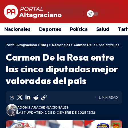
Nacionales
Deportes
Política
Salud
Tari
Portal Altagraciano
>
Blog
>
Nacionales
>
Carmen De la Rosa entre las cinco diputadas mejor valoradas del país
Carmen De la Rosa entre
las cinco diputadas mejor
valoradas del país
2 MIN READ
ADONIS ARACHE
NACIONALES
LAST UPDATED: 2 DE DICIEMBRE DE 2025 13:32