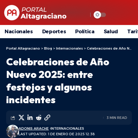
Nacionales
Deportes
Política
Salud
Tari
Portal Altagraciano
>
Blog
>
Internacionales
>
Celebraciones de Año Nuevo 2025: entre festejos y algunos incidentes
Celebraciones de Año
Nuevo 2025: entre
festejos y algunos
incidentes
3 MIN READ
ADONIS ARACHE
INTERNACIONALES
LAST UPDATED: 1 DE ENERO DE 2025 12:38