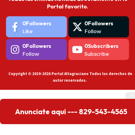
Portal favorito.
0
Followers
0
Followers
Like
Follow
0
Followers
0
Subscribers
Follow
Subscribe
Copyright © 2019-2026 Portal Altagraciano Todos los derechos de
autor reservados.
Anunciate aqui --- 829-543-4565