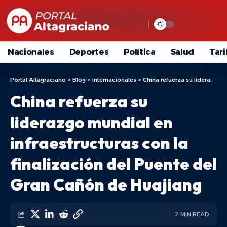
Nacionales
Deportes
Política
Salud
Tari
Portal Altagraciano
>
Blog
>
Internacionales
>
China refuerza su liderazgo mundial en infraestructuras con la finalización del Puente del Gran Cañón de Huajiang
China refuerza su
liderazgo mundial en
infraestructuras con la
finalización del Puente del
Gran Cañón de Huajiang
2 MIN READ