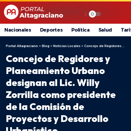
Nacionales
Deportes
Política
Salud
Tari
Portal Altagraciano
>
Blog
>
Noticias Locales
>
Concejo de Regidores y Planeamiento Urbano designan al Lic. Willy Zorrilla como presidente de la Comisión de Proyectos y Desarrollo Urbanístico
Concejo de Regidores y
Planeamiento Urbano
designan al Lic. Willy
Zorrilla como presidente
de la Comisión de
Proyectos y Desarrollo
Urbanístico