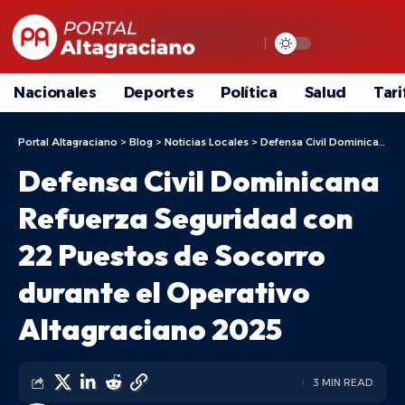
Nacionales
Deportes
Política
Salud
Tari
Portal Altagraciano
>
Blog
>
Noticias Locales
>
Defensa Civil Dominicana Refuerza Seguridad con 22 Puestos de Socorro durante el Operativo Altagraciano 2025
Defensa Civil Dominicana
Refuerza Seguridad con
22 Puestos de Socorro
durante el Operativo
Altagraciano 2025
3 MIN READ