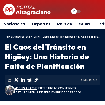
Nacionales
Deportes
Política
Salud
Tari
Portal Altagraciano
>
Blog
>
Entre Lineas con hermes
>
El Caos del Tránsito en Higüey: Una Historia de Falta de Planificación
El Caos del Tránsito en
Higüey: Una Historia de
Falta de Planificación
5 MIN READ
ADONIS ARACHE
ENTRE LINEAS CON HERMES
LAST UPDATED: 9 DE SEPTIEMBRE DE 2025 20:10