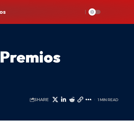
os
s Premios
SHARE
1 MIN READ