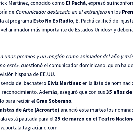
rick Martínez, conocido como
El Pachá
, expresó su inconfor
oría de
Comunicador destacado en el extranjero
en los
Prem
ada al programa
Esto No Es Radio
, El Pachá calificó de injust
«el animador más importante de Estados Unidos» y debería 
en unos premios y un renglón como animador del año y más
 no esté»
, cuestionó el comunicador dominicano, quien ha de
levisión hispana de EE.UU.
ausencia del bachatero
Elvis Martínez
en la lista de nominac
ía reconocimiento. Además, aseguró que con sus
35 años de
o para recibir el
Gran Soberano
.
nistas de Arte (Acroarte)
anunció este martes los nomina
ala está pautada para el
25 de marzo en el Teatro Nacion
w.portalaltagraciano.com