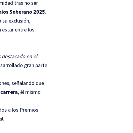
midad tras no ser
ios Soberano 2025
.
a su exclusión,
estar entre los
 destacado en el
sarrollado gran parte
iones, señalando que
 carrera
, él mismo
dos a los Premios
al
.