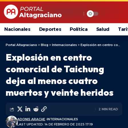
Nacionales
Deportes
Política
Salud
Tari
Portal Altagraciano
>
Blog
>
Internacionales
>
Explosión en centro comercial de Taichung deja al menos cuatro muertos y veinte heridos
Explosión en centro
comercial de Taichung
deja al menos cuatro
muertos y veinte heridos
2 MIN READ
ADONIS ARACHE
INTERNACIONALES
LAST UPDATED: 14 DE FEBRERO DE 2025 17:19