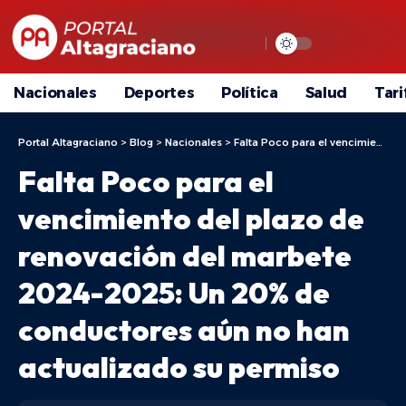
Nacionales
Deportes
Política
Salud
Tari
Portal Altagraciano
>
Blog
>
Nacionales
>
Falta Poco para el vencimiento del plazo de renovación del marbete 2024-2025: Un 20% de conductores aún no han actualizado su permiso
Falta Poco para el
vencimiento del plazo de
renovación del marbete
2024-2025: Un 20% de
conductores aún no han
actualizado su permiso