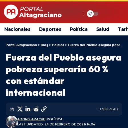
Nacionales
Deportes
Política
Salud
Tari
Portal Altagraciano
>
Blog
>
Política
>
Fuerza del Pueblo asegura pobreza superaría 60 % con estándar internacional
Fuerza del Pueblo asegura
pobreza superaría 60 %
con estándar
internacional
1 MIN READ
ADONIS ARACHE
POLÍTICA
LAST UPDATED: 24 DE FEBRERO DE 2026 14:04