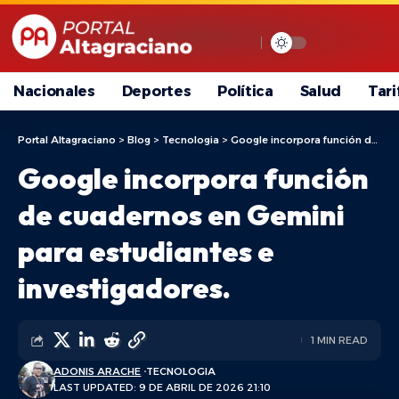
Nacionales
Deportes
Política
Salud
Tari
Portal Altagraciano
>
Blog
>
Tecnologia
>
Google incorpora función de cuadernos en Gemini para estudiantes e investigadores.
Google incorpora función
de cuadernos en Gemini
para estudiantes e
investigadores.
1 MIN READ
ADONIS ARACHE
TECNOLOGIA
LAST UPDATED: 9 DE ABRIL DE 2026 21:10