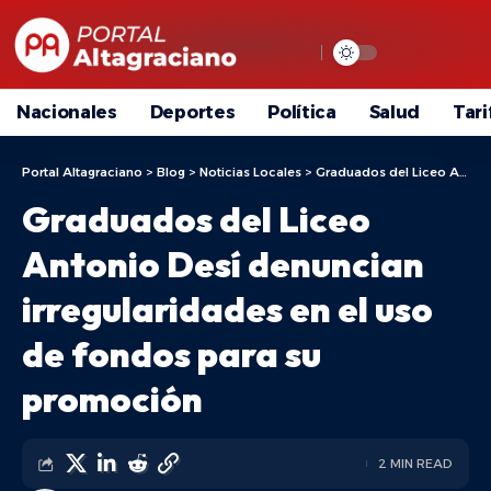
Nacionales
Deportes
Política
Salud
Tari
Portal Altagraciano
>
Blog
>
Noticias Locales
>
Graduados del Liceo Antonio Desí denuncian irregularidades en el uso de fondos para su promoción
Graduados del Liceo
Antonio Desí denuncian
irregularidades en el uso
de fondos para su
promoción
2 MIN READ