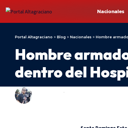
Nacionales
Portal Altagraciano
>
Blog
>
Nacionales
>
Hombre armado m
Hombre armado m
dentro del Hosp
ADONIS ARACHE
NACIONALES
LAST UPDATED: 22 DE JUNIO DE 2026 14:28
Santo Domingo Este