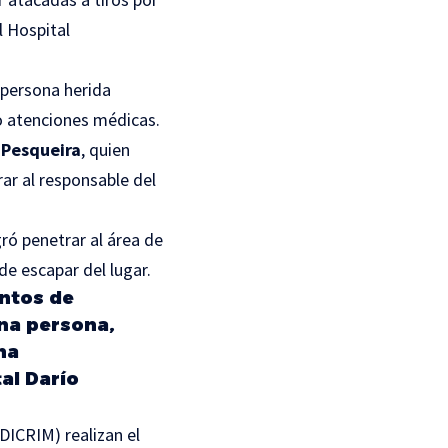
l Hospital
 persona herida
o atenciones médicas.
 Pesqueira
, quien
rar al responsable del
ró penetrar al área de
e escapar del lugar.
ntos de
na persona,
na
al Darío
(DICRIM) realizan el