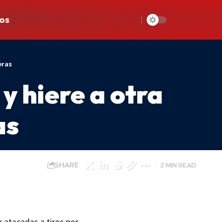
os
eras
 hiere a otra
as
SHARE
2 MIN READ
 atacadas a tiros por