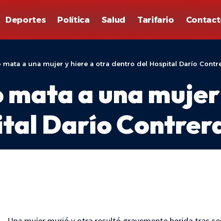
Deportes
Política
Salud
Tarifario
Contact
ata a una mujer y hiere a otra dentro del Hospital Darío Contr
ata a una mujer y
ital Darío Contrer
.
– Una mujer murió y otra resultó gravemente herida tras ser