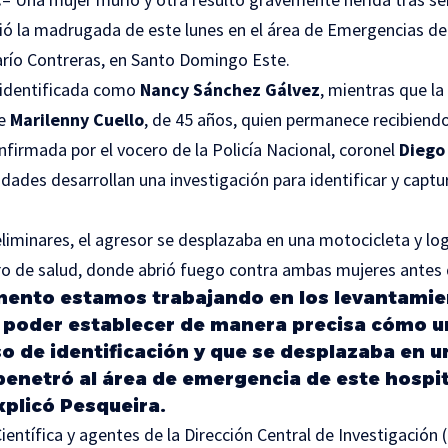
ó la madrugada de este lunes en el área de Emergencias de
río Contreras, en Santo Domingo Este.
 identificada como
Nancy Sánchez Gálvez
, mientras que la
de
Marilenny Cuello
, de 45 años, quien permanece recibiend
firmada por el vocero de la Policía Nacional, coronel
Diego
dades desarrollan una investigación para identificar y captu
liminares, el agresor se desplazaba en una motocicleta y log
o de salud, donde abrió fuego contra ambas mujeres antes d
mento estamos trabajando en los levantamie
 poder establecer de manera precisa cómo u
o de identificación y que se desplazaba en u
penetró al área de emergencia de este hospit
xplicó Pesqueira.
Científica y agentes de la Dirección Central de Investigación 