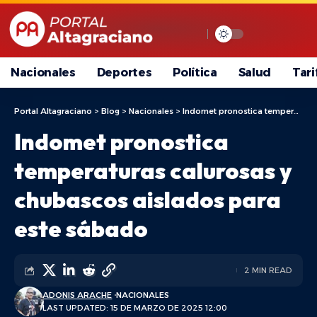
Nacionales
Deportes
Política
Salud
Tari
Portal Altagraciano
>
Blog
>
Nacionales
>
Indomet pronostica temperaturas calurosas y chubascos aislados para este sábado
Indomet pronostica
temperaturas calurosas y
chubascos aislados para
este sábado
2 MIN READ
ADONIS ARACHE
NACIONALES
LAST UPDATED: 15 DE MARZO DE 2025 12:00