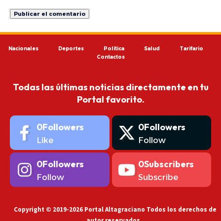
Nacionales
Deportes
Política
Salud
Tarifario
Contactos
Todas las últimas noticias directamente en tu
Portal favorito.
0
Followers
0
Followers
Like
Follow
0
Followers
0
Subscribers
Follow
Subscribe
Copyright © 2019-2026 Portal Altagraciano Todos los derechos de
autor reservados.