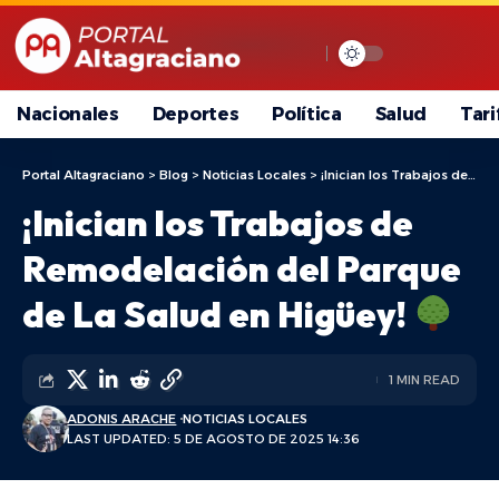
Nacionales
Deportes
Política
Salud
Tari
Portal Altagraciano
>
Blog
>
Noticias Locales
>
¡Inician los Trabajos de Remodelación del Parque de La Salud en Higüey!
¡Inician los Trabajos de
Remodelación del Parque
de La Salud en Higüey!
1 MIN READ
ADONIS ARACHE
NOTICIAS LOCALES
LAST UPDATED: 5 DE AGOSTO DE 2025 14:36