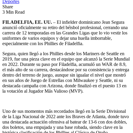
Deportes
Share
3 Min Read
FILADELFIA, EE. UU.
– El infielder dominicano Jean Segura
anunció oficialmente su retiro del béisbol profesional, cerrando una
carrera de 12 temporadas en las Grandes Ligas que lo vio vestir los
uniformes de varios equipos y dejar una huella imborrable,
especialmente con los Phillies de Filadelfia.
Segura, quien llegó a los Phillies desde los Mariners de Seattle en
2019, fue una pieza clave en el equipo que alcanzó la Serie Mundial
en 2022. Durante su paso por Filadelfia, acumuló un WAR de 8.9,
el más alto de su carrera, destacándose por su consistencia y entrega
dentro del terreno de juego, aunque sin igualar el nivel que mostró
en sus años de Juego de Estrellas con Milwaukee y Seattle, ni su
destacada campaña con Arizona, donde finalizó en el puesto 13 en
la votación al Jugador Más Valioso (MVP).
Uno de sus momentos más recordados llegó en la Serie Divisional
de la Liga Nacional de 2022 ante los Braves de Atlanta, donde tuvo
una destacada actuación ofensiva al batear de 13-6 con dos dobles,
dos boletos, una empujada y una base robada, siendo clave en la
histórica clasificación de los Phillies al Clásico de Otoño.