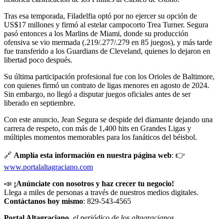
Tras esa temporada, Filadelfia optó por no ejercer su opción de
US$17 millones y firmó al estelar campocorto Trea Turner. Segura
pasó entonces a los Marlins de Miami, donde su producción
ofensiva se vio mermada (.219/.277/.279 en 85 juegos), y más tarde
fue transferido a los Guardians de Cleveland, quienes lo dejaron en
libertad poco después.
Su última participación profesional fue con los Orioles de Baltimore,
con quienes firmó un contrato de ligas menores en agosto de 2024.
Sin embargo, no llegó a disputar juegos oficiales antes de ser
liberado en septiembre.
Con este anuncio, Jean Segura se despide del diamante dejando una
carrera de respeto, con más de 1,400 hits en Grandes Ligas y
múltiples momentos memorables para los fanáticos del béisbol.
🔗
Amplía esta información en nuestra página web
: 👉
www.portalaltagraciano.com
📣
¡Anúnciate con nosotros y haz crecer tu negocio!
Llega a miles de personas a través de nuestros medios digitales.
Contáctanos hoy mismo
: 829-543-4565
Portal Altagraciano
,
el periódico de los altagracianos
.