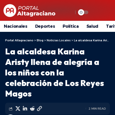
Nacionales
Deportes
Política
Salud
Tari
Portal Altagraciano
>
Blog
>
Noticias Locales
>
La alcaldesa Karina Aristy llena de alegría a los niños con la celebración de Los Reyes Magos
La alcaldesa Karina
Aristy llena de alegría a
los niños con la
celebración de Los Reyes
Magos
2 MIN READ