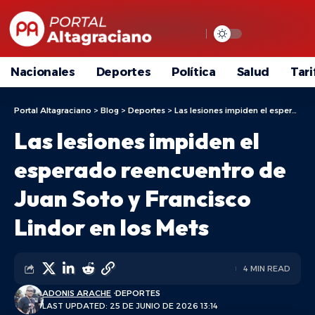
Nacionales
Deportes
Política
Salud
Tari
Portal Altagraciano
>
Blog
>
Deportes
>
Las lesiones impiden el esperado reencuentro de Juan Soto y Francisco Lindor en los Mets
Las lesiones impiden el
esperado reencuentro de
Juan Soto y Francisco
Lindor en los Mets
4 MIN READ
ADONIS ARACHE
DEPORTES
LAST UPDATED: 25 DE JUNIO DE 2026 13:14