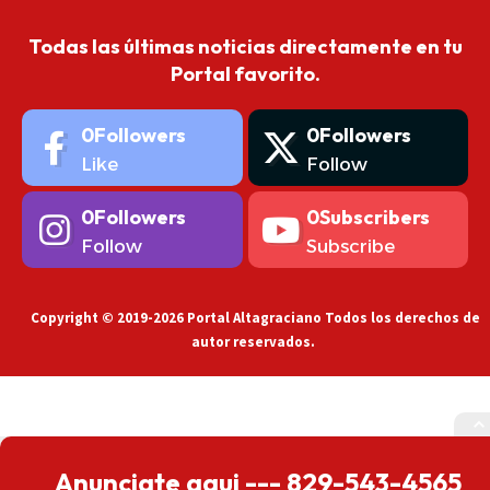
Todas las últimas noticias directamente en tu
Portal favorito.
0
Followers
0
Followers
Like
Follow
0
Followers
0
Subscribers
Follow
Subscribe
Copyright © 2019-2026 Portal Altagraciano Todos los derechos de
autor reservados.
Anunciate aqui --- 829-543-4565