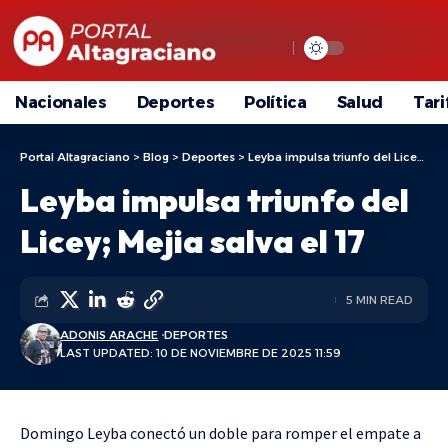
Nacionales
Deportes
Política
Salud
Tari
Portal Altagraciano
>
Blog
>
Deportes
>
Leyba impulsa triunfo del Licey; Mejia salva el 17
Leyba impulsa triunfo del
Licey; Mejia salva el 17
5 MIN READ
ADONIS ARACHE
DEPORTES
LAST UPDATED: 10 DE NOVIEMBRE DE 2025 11:59
Domingo Leyba conectó un doble para romper el empate a