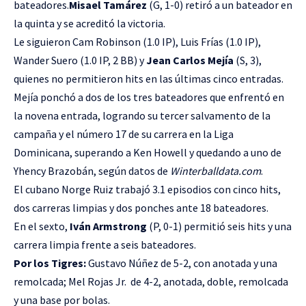
bateadores.
Misael Tamárez
(G, 1-0) retiró a un bateador en
la quinta y se acreditó la victoria.
Le siguieron Cam Robinson (1.0 IP), Luis Frías (1.0 IP),
Wander Suero (1.0 IP, 2 BB) y
Jean Carlos Mejía
(S, 3),
quienes no permitieron hits en las últimas cinco entradas.
Mejía ponchó a dos de los tres bateadores que enfrentó en
la novena entrada, logrando su tercer salvamento de la
campaña y el número 17 de su carrera en la Liga
Dominicana, superando a Ken Howell y quedando a uno de
Yhency Brazobán, según datos de
Winterballdata.com
.
El cubano Norge Ruiz trabajó 3.1 episodios con cinco hits,
dos carreras limpias y dos ponches ante 18 bateadores.
En el sexto,
Iván Armstrong
(P, 0-1) permitió seis hits y una
carrera limpia frente a seis bateadores.
Por los Tigres:
Gustavo Núñez de 5-2, con anotada y una
remolcada; Mel Rojas Jr. de 4-2, anotada, doble, remolcada
y una base por bolas.