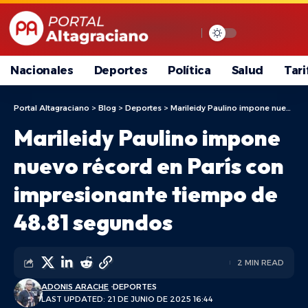
Nacionales
Deportes
Política
Salud
Tari
Portal Altagraciano
>
Blog
>
Deportes
>
Marileidy Paulino impone nuevo récord en París con impresionante tiempo de 48.81 segundos
Marileidy Paulino impone
nuevo récord en París con
impresionante tiempo de
48.81 segundos
2 MIN READ
ADONIS ARACHE
DEPORTES
LAST UPDATED: 21 DE JUNIO DE 2025 16:44