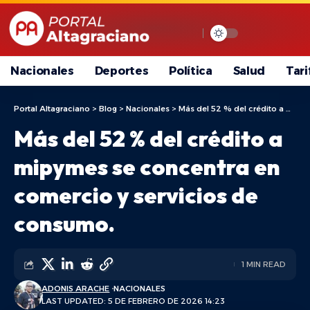
Nacionales
Deportes
Política
Salud
Tari
Portal Altagraciano
>
Blog
>
Nacionales
>
Más del 52 % del crédito a mipymes se concentra en comercio y servicios de consumo.
Más del 52 % del crédito a
mipymes se concentra en
comercio y servicios de
consumo.
1 MIN READ
ADONIS ARACHE
NACIONALES
LAST UPDATED: 5 DE FEBRERO DE 2026 14:23