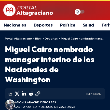
Nacionales
Deportes
Política
Salud
Tari
Portal Altagraciano
>
Blog
>
Deportes
>
Miguel Cairo nombrado manager interino de los Nacionales de Washington
Miguel Cairo nombrado
manager interino de los
Nacionales de
Washington
1 MIN READ
ADONIS ARACHE
DEPORTES
LAST UPDATED: 7 DE JULIO DE 2025 20:23