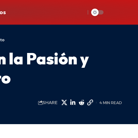
os
nto
 la Pasión y
to
SHARE
4 MIN READ