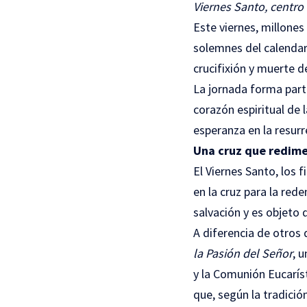
Viernes Santo, centro
Este viernes, millone
solemnes del calendari
crucifixión y muerte d
La jornada forma part
corazón espiritual de 
esperanza en la resurr
Una cruz que redim
El Viernes Santo, los f
en la cruz para la red
salvación y es objeto
A diferencia de otros d
la Pasión del Señor
, 
y la Comunión Eucaríst
que, según la tradició