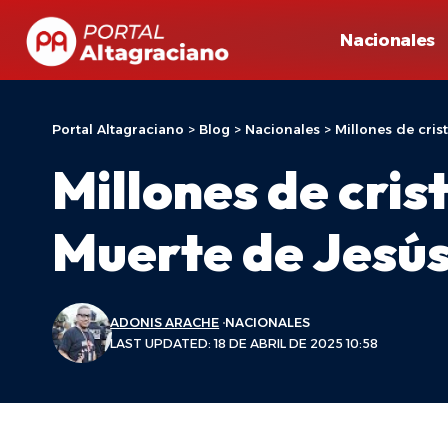
Nacionales
Portal Altagraciano
>
Blog
>
Nacionales
>
Millones de cri
Millones de cri
Muerte de Jesús
ADONIS ARACHE
NACIONALES
LAST UPDATED: 18 DE ABRIL DE 2025 10:58