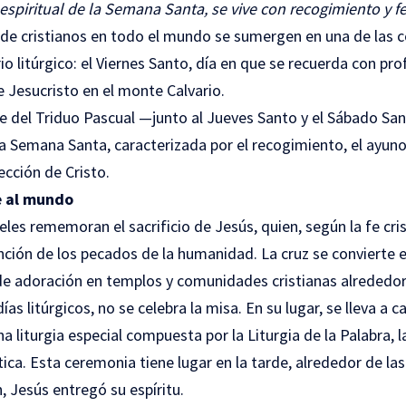
 espiritual de la Semana Santa, se vive con recogimiento y 
s de cristianos en todo el mundo se sumergen en una de la
o litúrgico: el Viernes Santo, día en que se recuerda con pr
e Jesucristo en el monte Calvario.
e del Triduo Pascual —junto al Jueves Santo y el Sábado Sa
la Semana Santa, caracterizada por el recogimiento, el ayuno,
ección de Cristo.
e al mundo
ieles rememoran el sacrificio de Jesús, quien, según la fe cri
ención de los pecados de la humanidad. La cruz se convierte 
 de adoración en templos y comunidades cristianas alrededo
ías litúrgicos, no se celebra la misa. En su lugar, se lleva a c
una liturgia especial compuesta por la Liturgia de la Palabra, 
ica. Esta ceremonia tiene lugar en la tarde, alrededor de las 
n, Jesús entregó su espíritu.