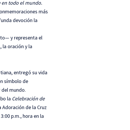
fe en todo el mundo.
s conmemoraciones más
ofunda devoción la
nto— y representa el
 la oración y la
stiana, entregó su vida
en símbolo de
r del mundo.
abo la
Celebración de
la Adoración de la Cruz
3:00 p.m., hora en la