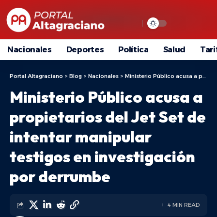
Nacionales
Deportes
Política
Salud
Tari
Portal Altagraciano
>
Blog
>
Nacionales
>
Ministerio Público acusa a propietarios del Jet Set de intentar manipular testigos en investigación por derrumbe
Ministerio Público acusa a
propietarios del Jet Set de
intentar manipular
testigos en investigación
por derrumbe
4 MIN READ