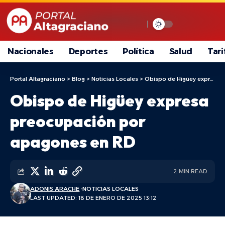
Nacionales
Deportes
Política
Salud
Tari
Portal Altagraciano
>
Blog
>
Noticias Locales
>
Obispo de Higüey expresa preocupación por apagones en RD
Obispo de Higüey expresa
preocupación por
apagones en RD
2 MIN READ
ADONIS ARACHE
NOTICIAS LOCALES
LAST UPDATED: 18 DE ENERO DE 2025 13:12