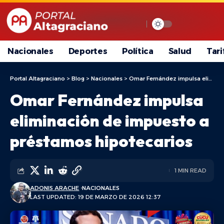
Nacionales
Deportes
Política
Salud
Tari
Portal Altagraciano
>
Blog
>
Nacionales
>
Omar Fernández impulsa eliminación de impuesto a préstamos hipotecarios
Omar Fernández impulsa
eliminación de impuesto a
préstamos hipotecarios
1 MIN READ
ADONIS ARACHE
NACIONALES
LAST UPDATED: 19 DE MARZO DE 2026 12:37