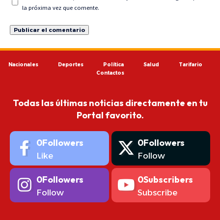
la próxima vez que comente.
Nacionales
Deportes
Política
Salud
Tarifario
Contactos
Todas las últimas noticias directamente en tu
Portal favorito.
0
Followers
0
Followers
Like
Follow
0
Followers
0
Subscribers
Follow
Subscribe