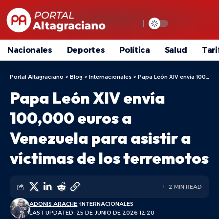
Nacionales
Deportes
Política
Salud
Tari
Portal Altagraciano
>
Blog
>
Internacionales
>
Papa León XIV envía 100,000 euros a Venezuela para asistir a víctimas de los terremotos
Papa León XIV envía
100,000 euros a
Venezuela para asistir a
víctimas de los terremotos
2 MIN READ
ADONIS ARACHE
INTERNACIONALES
LAST UPDATED: 25 DE JUNIO DE 2026 12:20