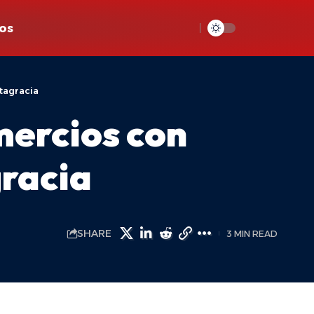
os
tagracia
ercios con
gracia
SHARE
3 MIN READ