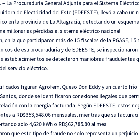
.
– La Procuraduría General Adjunta para el Sistema Eléctric
buidora de Electricidad del Este (EDEESTE), llevó a cabo un 
trico en la provincia de La Altagracia, detectando un esquem
na millonarias pérdidas al sistema eléctrico nacional.
n, en la que participaron más de 15 fiscales de la PGASE, 15
nicos de esa procuraduría y de EDEESTE, se inspeccionaron
s establecimientos se detectaron maniobras fraudulentas q
el servicio eléctrico.
tificados figuran Agrofem, Queso Don Eddy y un cuarto frío
Santos, donde se identificaron conexiones ilegales que pe
relación con la energía facturada. Según EDEESTE, estos n
entes a RD$353,548.06 mensuales, mientras que su facturaci
ortando solo 4,620 kWh o RD$62,785.80 al mes.
aron que este tipo de fraude no solo representa un perjuici