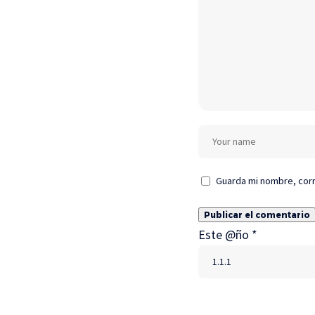
Guarda mi nombre, corr
Este @ño
*