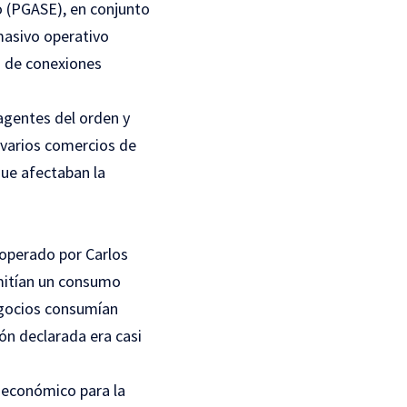
o (PGASE), en conjunto
masivo operativo
a de conexiones
 agentes del orden y
 varios comercios de
ue afectaban la
 operado por Carlos
rmitían un consumo
egocios consumían
ón declarada era casi
o económico para la