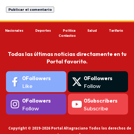
Nacionales
Deportes
Política
Salud
Tarifario
Contactos
Todas las últimas noticias directamente en tu
Portal favorito.
0
Followers
0
Followers
Like
Follow
0
Followers
0
Subscribers
Follow
Subscribe
Copyright © 2019-2026 Portal Altagraciano Todos los derechos de