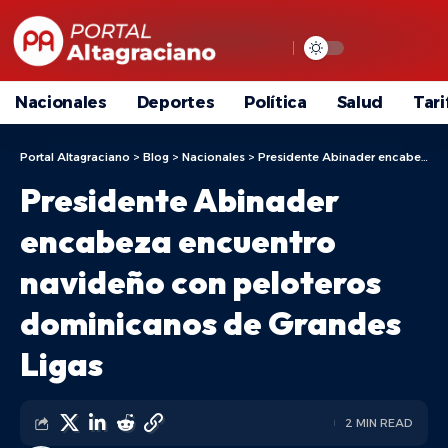
Nacionales
Deportes
Política
Salud
Tari
Portal Altagraciano
>
Blog
>
Nacionales
>
Presidente Abinader encabeza encuentro navideño con peloteros dominicanos de Grandes Ligas
Presidente Abinader
encabeza encuentro
navideño con peloteros
dominicanos de Grandes
Ligas
2 MIN READ