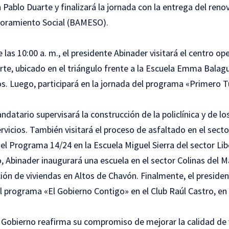
Pablo Duarte y finalizará la jornada con la entrega del reno
ejoramiento Social (BAMESO).
 las 10:00 a. m., el presidente Abinader visitará el centro ope
e, ubicado en el triángulo frente a la Escuela Emma Balague
os. Luego, participará en la jornada del programa «Primero 
datario supervisará la construcción de la policlínica y de l
ervicios. También visitará el proceso de asfaltado en el secto
 del Programa 14/24 en la Escuela Miguel Sierra del sector Lib
, Abinader inaugurará una escuela en el sector Colinas del 
ión de viviendas en Altos de Chavón. Finalmente, el president
l programa «El Gobierno Contigo» en el Club Raúl Castro, en 
l Gobierno reafirma su compromiso de mejorar la calidad de 