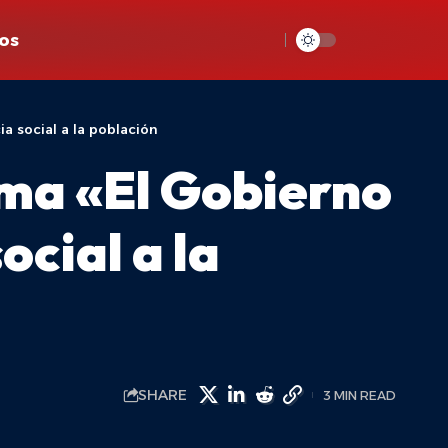
os
a social a la población
ma «El Gobierno
ocial a la
SHARE
3 MIN READ