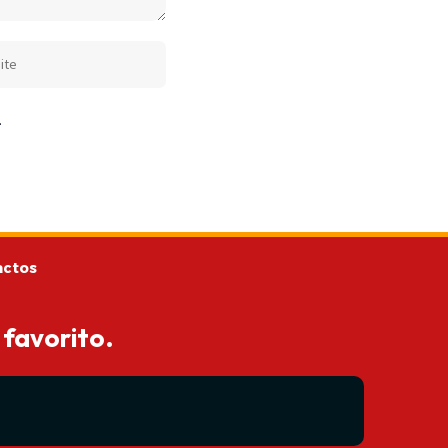
.
actos
 favorito.