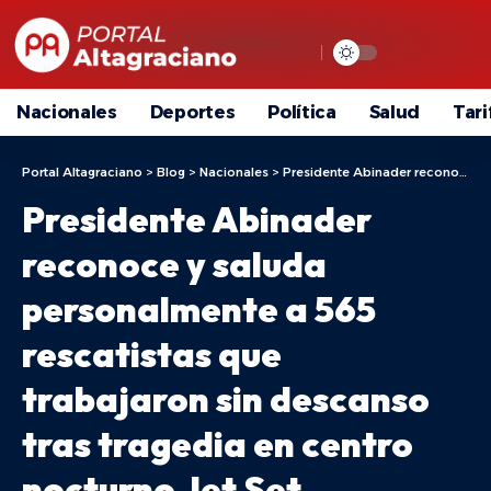
Nacionales
Deportes
Política
Salud
Tari
Portal Altagraciano
>
Blog
>
Nacionales
>
Presidente Abinader reconoce y saluda personalmente a 565 rescatistas que trabajaron sin descanso tras tragedia en centro nocturno Jet Set
Presidente Abinader
reconoce y saluda
personalmente a 565
rescatistas que
trabajaron sin descanso
tras tragedia en centro
nocturno Jet Set