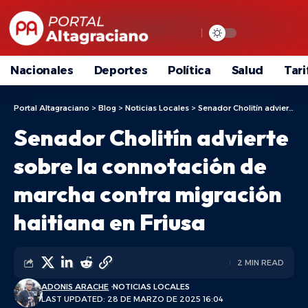
Nacionales
Deportes
Política
Salud
Tari
Portal Altagraciano
>
Blog
>
Noticias Locales
>
Senador Cholitín advierte sobre la connotación de marcha contra migración haitiana en Friusa
Senador Cholitín advierte
sobre la connotación de
marcha contra migración
haitiana en Friusa
2 MIN READ
ADONIS ARACHE
NOTICIAS LOCALES
LAST UPDATED: 28 DE MARZO DE 2025 16:04