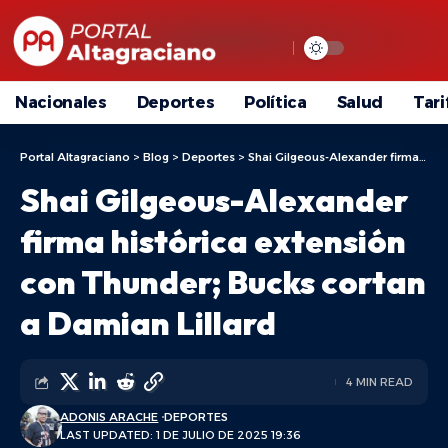
Nacionales
Deportes
Política
Salud
Tari
Portal Altagraciano
>
Blog
>
Deportes
>
Shai Gilgeous-Alexander firma histórica extensión con Thunder; Bucks cortan a Damian Lillard
Shai Gilgeous-Alexander
firma histórica extensión
con Thunder; Bucks cortan
a Damian Lillard
4 MIN READ
ADONIS ARACHE
DEPORTES
LAST UPDATED: 1 DE JULIO DE 2025 19:36