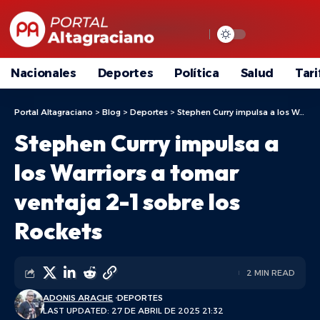
Nacionales
Deportes
Política
Salud
Tari
Portal Altagraciano
>
Blog
>
Deportes
>
Stephen Curry impulsa a los Warriors a tomar ventaja 2-1 sobre los Rockets
Stephen Curry impulsa a
los Warriors a tomar
ventaja 2-1 sobre los
Rockets
2 MIN READ
ADONIS ARACHE
DEPORTES
LAST UPDATED: 27 DE ABRIL DE 2025 21:32