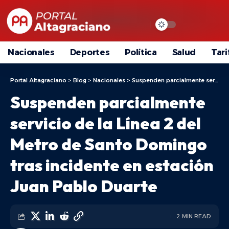
Nacionales
Deportes
Política
Salud
Tari
Portal Altagraciano
>
Blog
>
Nacionales
>
Suspenden parcialmente servicio de la Línea 2 del Metro de Santo Domingo tras incidente en estación Juan Pablo Duarte
Suspenden parcialmente
servicio de la Línea 2 del
Metro de Santo Domingo
tras incidente en estación
Juan Pablo Duarte
2 MIN READ