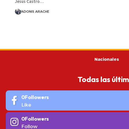
Jesús Castro…
ADONIS ARACHE
Nacionales
Todas las últi
0
Followers
Like
0
Followers
Follow