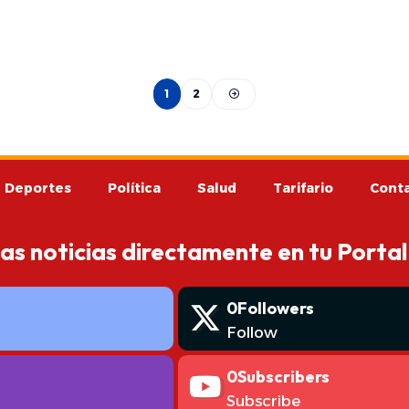
1
2
Deportes
Política
Salud
Tarifario
Cont
mas noticias directamente en tu Portal
0
Followers
Follow
0
Subscribers
Subscribe