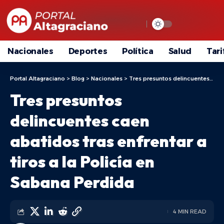
Nacionales
Deportes
Política
Salud
Tari
Portal Altagraciano
>
Blog
>
Nacionales
>
Tres presuntos delincuentes caen abatidos tras enfrentar a tiros a la Policía en Sabana Perdida
Tres presuntos
delincuentes caen
abatidos tras enfrentar a
tiros a la Policía en
Sabana Perdida
4 MIN READ