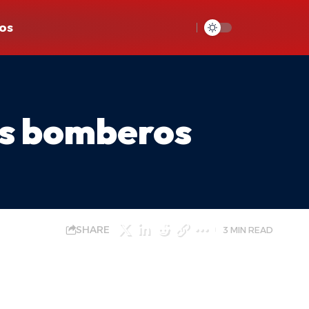
os
os bomberos
SHARE
3 MIN READ