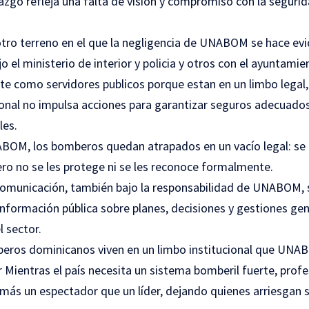
azgo refleja una falta de visión y compromiso con la segurid
 otro terreno en el que la negligencia de UNABOM se hace ev
 el ministerio de interior y policia y otros con el ayuntamie
 como servidores publicos porque estan en un limbo legal,
onal no impulsa acciones para garantizar seguros adecuados,
les.
ABOM, los bomberos quedan atrapados en un vacío legal: se 
ero no se les protege ni se les reconoce formalmente.
 comunicación, también bajo la responsabilidad de UNABOM,
 información pública sobre planes, decisiones y gestiones ge
l sector.
mberos dominicanos viven en un limbo institucional que UNAB
 Mientras el país necesita un sistema bomberil fuerte, profes
más un espectador que un líder, dejando quienes arriesgan su