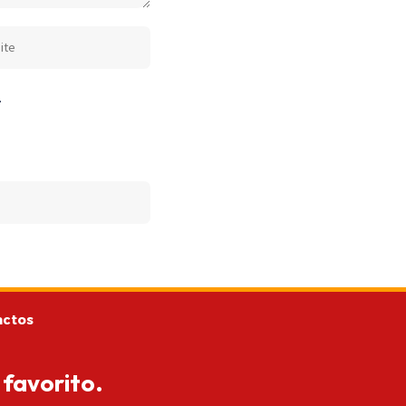
.
actos
 favorito.