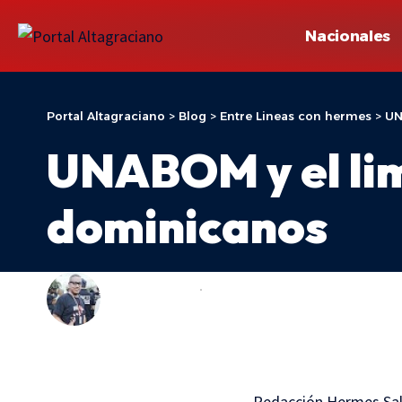
Nacionales
Portal Altagraciano
>
Blog
>
Entre Lineas con hermes
>
UN
UNABOM y el lim
dominicanos
ADONIS ARACHE
ENTRE LINEAS CON HERMES
LAST UPDATED: 10 DE FEBRERO DE 2026 16:38
Redacción Hermes Salv