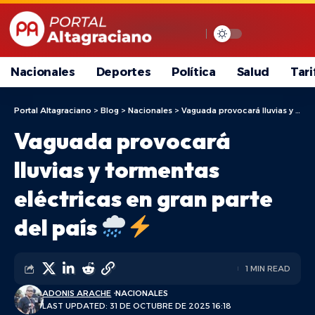
Nacionales
Deportes
Política
Salud
Tari
Portal Altagraciano
>
Blog
>
Nacionales
>
Vaguada provocará lluvias y tormentas eléctricas en gran parte del país
Vaguada provocará
lluvias y tormentas
eléctricas en gran parte
del país
1 MIN READ
ADONIS ARACHE
NACIONALES
LAST UPDATED: 31 DE OCTUBRE DE 2025 16:18