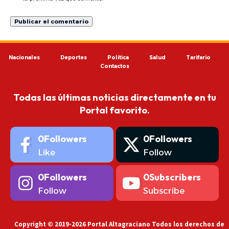
Nacionales
Deportes
Política
Salud
Tarifario
Contactos
Todas las últimas noticias directamente en tu
Portal favorito.
0
Followers
0
Followers
Like
Follow
0
Followers
0
Subscribers
Follow
Subscribe
Copyright © 2019-2026 Portal Altagraciano Todos los derechos de